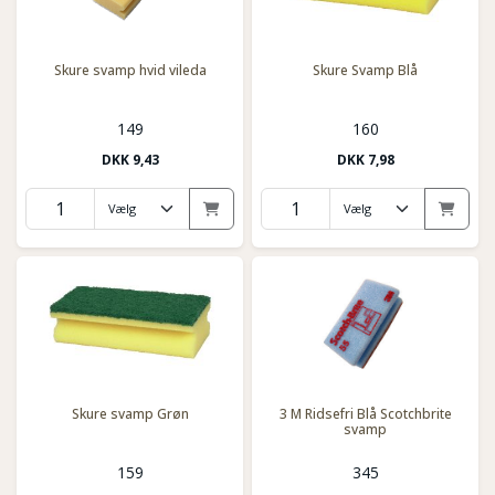
Skure svamp hvid vileda
Skure Svamp Blå
149
160
DKK
9,43
DKK
7,98
Skure svamp Grøn
3 M Ridsefri Blå Scotchbrite
svamp
159
345