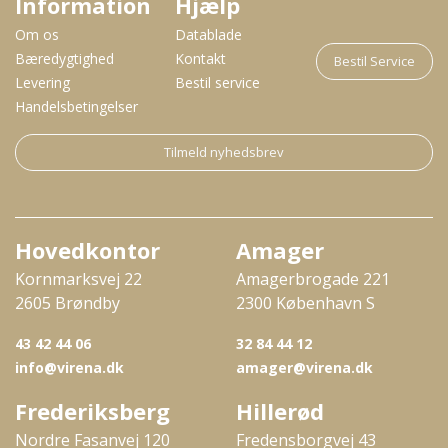
Information
Hjælp
Om os
Datablade
Bæredygtighed
Kontakt
Bestil Service
Levering
Bestil service
Handelsbetingelser
Tilmeld nyhedsbrev
Hovedkontor
Amager
Kornmarksvej 22
Amagerbrogade 221
2605 Brøndby
2300 København S
43 42 44 06
32 84 44 12
info@virena.dk
amager@virena.dk
Frederiksberg
Hillerød
Nordre Fasanvej 120
Fredensborgvej 43