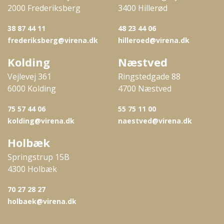
2000 Frederiksberg
3400 Hillerød
38 87 44 11
48 23 44 06
frederiksberg@virena.dk
hilleroed@virena.dk
Kolding
Næstved
Vejlevej 361
Ringstedgade 88
6000 Kolding
4700 Næstved
75 57 44 06
55 75 11 00
kolding@virena.dk
naestved@virena.dk
Holbæk
Springstrup 15B
4300 Holbæk
70 27 28 27
holbaek@virena.dk