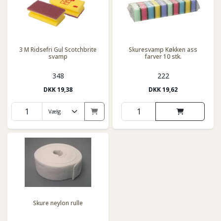
3 M Ridsefri Gul Scotchbrite
Skuresvamp Køkken ass
svamp
farver 10 stk.
348
222
DKK
19,38
DKK
19,62
Skure neylon rulle