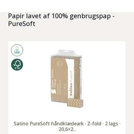
Papir lavet af 100% genbrugspap -
PureSoft
Satino PureSoft håndklædeark · Z-fold · 2 lags ·
20,6×2..