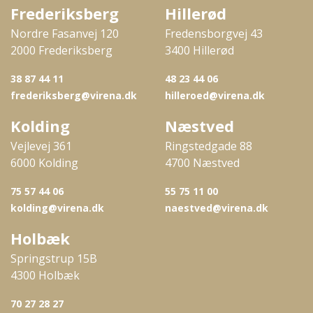
Frederiksberg
Hillerød
Nordre Fasanvej 120
Fredensborgvej 43
2000 Frederiksberg
3400 Hillerød
38 87 44 11
48 23 44 06
frederiksberg@virena.dk
hilleroed@virena.dk
Kolding
Næstved
Vejlevej 361
Ringstedgade 88
6000 Kolding
4700 Næstved
75 57 44 06
55 75 11 00
kolding@virena.dk
naestved@virena.dk
Holbæk
Springstrup 15B
4300 Holbæk
70 27 28 27