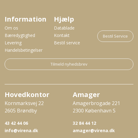
Information
Hjælp
Om os
Datablade
Bæredygtighed
Kontakt
Bestil Service
Levering
Bestil service
Handelsbetingelser
Tilmeld nyhedsbrev
Hovedkontor
Amager
Kornmarksvej 22
Amagerbrogade 221
2605 Brøndby
2300 København S
43 42 44 06
32 84 44 12
info@virena.dk
amager@virena.dk