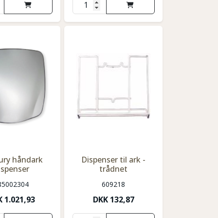
ury håndark
Dispenser til ark -
ispenser
trådnet
85002304
609218
K
1.021,93
DKK
132,87