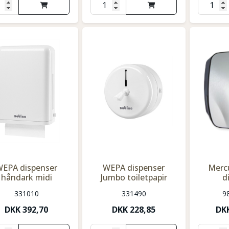
WEPA dispenser
WEPA dispenser
Merc
håndark midi
Jumbo toiletpapir
d
331010
331490
9
DKK
392,70
DKK
228,85
DK