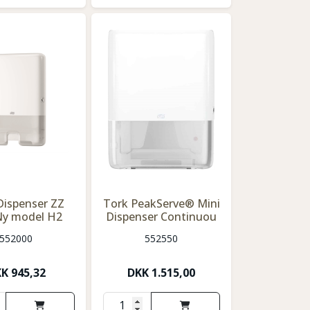
Dispenser ZZ
Tork PeakServe® Mini
Ny model H2
Dispenser Continuou
552000
552550
KK
945,32
DKK
1.515,00