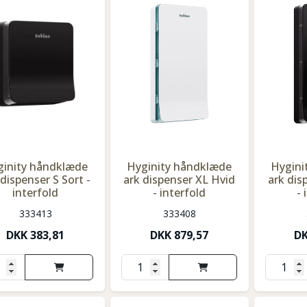
ginity håndklæde
Hyginity håndklæde
Hygini
 dispenser S Sort -
ark dispenser XL Hvid
ark dis
interfold
- interfold
- 
333413
333408
DKK
383,81
DKK
879,57
D