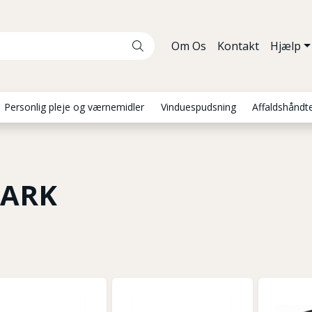
Om Os
Kontakt
Hjælp
Personlig pleje og værnemidler
Vinduespudsning
Affaldshåndt
EARK