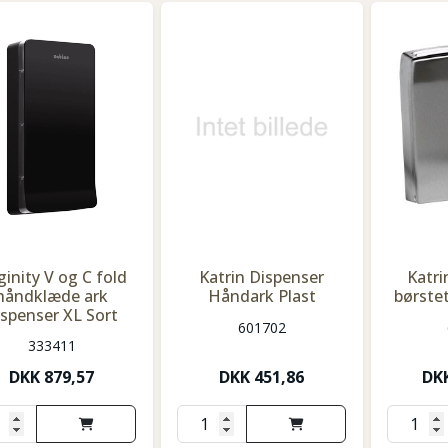
inity V og C fold
Katrin Dispenser
Katri
håndklæde ark
Håndark Plast
børste
ispenser XL Sort
601702
333411
DKK
879,57
DKK
451,86
DK