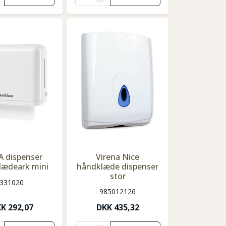
 dispenser
Virena Nice
lædeark mini
håndklæde dispenser
stor
331020
985012126
KK
292,07
DKK
435,32