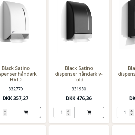
Black Satino
Black Satino
Bla
spenser håndark
dispenser håndark v-
dispens
HVID
fold
332770
331930
DKK
357,27
DKK
476,36
D