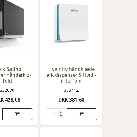
ck Satino
Hyginity håndklæde
er håndark z-
ark dispenser S Hvid -
fold
interfold
332070
333412
KK
428,08
DKK
381,68