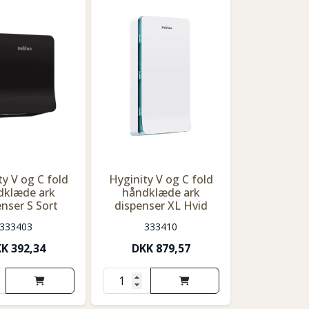
ty V og C fold
Hyginity V og C fold
dklæde ark
håndklæde ark
enser S Sort
dispenser XL Hvid
333403
333410
KK
392,34
DKK
879,57