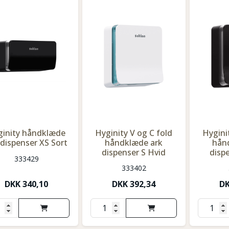
ginity håndklæde
Hyginity V og C fold
Hygini
 dispenser XS Sort
håndklæde ark
hån
dispenser S Hvid
disp
333429
333402
DKK
340,10
DKK
392,34
D