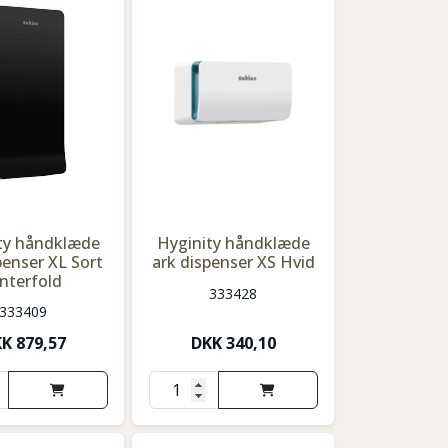
ty håndklæde
Hyginity håndklæde
penser XL Sort
ark dispenser XS Hvid
interfold
333428
333409
KK
879,57
DKK
340,10