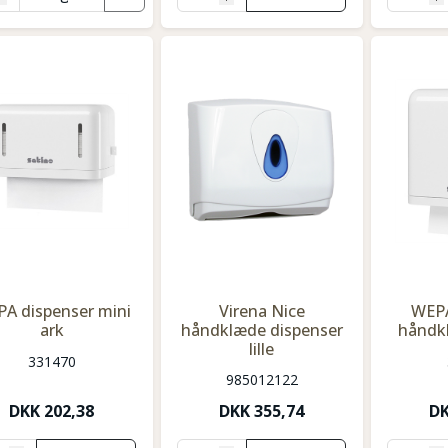
A dispenser mini
Virena Nice
WEPA
ark
håndklæde dispenser
håndk
lille
331470
985012122
DKK
202,38
DKK
355,74
D