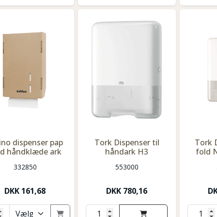
ino dispenser pap
Tork Dispenser til
Tork 
d håndklæde ark
håndark H3
fold 
332850
553000
DKK
161,68
DKK
780,16
D