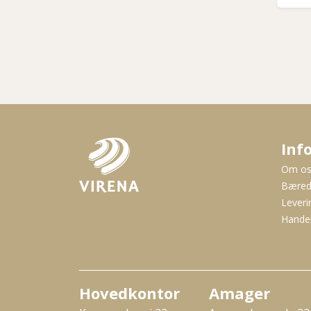
Inf
Om o
Bæred
Leveri
Handel
Hovedkontor
Amager