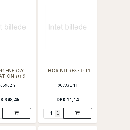
R ENERGY
THOR NITREX str 11
ATION str 9
005902-9
007332-11
KK
348,46
DKK
11,14