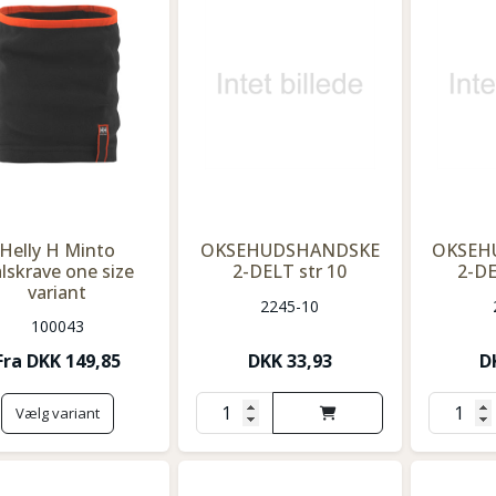
Helly H Minto
OKSEHUDSHANDSKE
OKSEH
lskrave one size
2-DELT str 10
2-DE
variant
2245-10
100043
Fra
DKK
149,85
DKK
33,93
D
Vælg variant