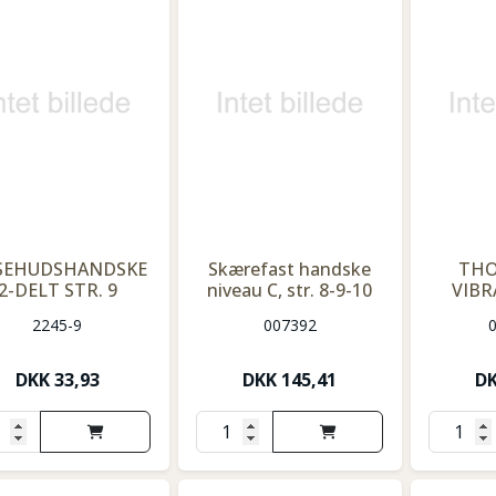
SEHUDSHANDSKE
Skærefast handske
THO
2-DELT STR. 9
niveau C, str. 8-9-10
VIBR
2245-9
007392
DKK
33,93
DKK
145,41
D