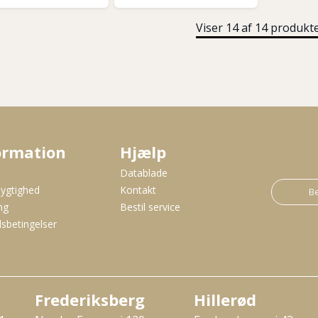
Viser 14 af 14 produkt
ormation
Hjælp
s
Datablade
ygtighed
Kontakt
Be
ng
Bestil service
sbetingelser
Frederiksberg
Hillerød