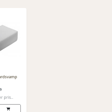
ardsvamp
9
 pris...