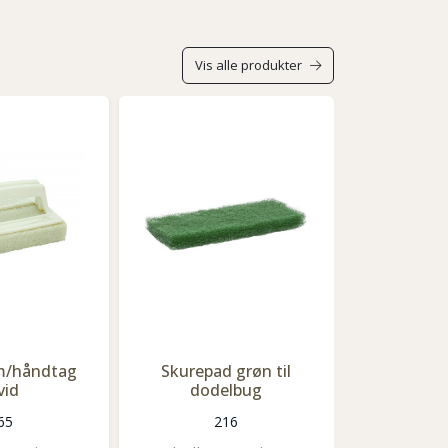
Vis alle produkter
m/håndtag
Skurepad grøn til
Vikan dod
vid
dodelbug
H
65
216
50