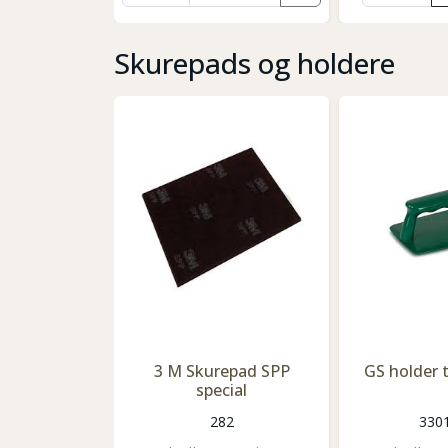
Skurepads og holdere
3 M Skurepad SPP
GS holder t
special
282
330