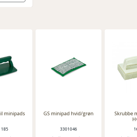
il minipads
GS minipad hvid/grøn
Skrubbe 
H
1185
3301046
1