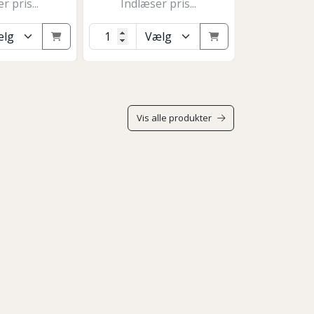
r pris...
Indlæser pris...
Indlæse
Vis alle produkter