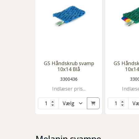
GS Håndskrub svamp
GS Håndsk
10x14 Blå
10x14
3300436
330
Indlæser pris...
Indlæser
Melanin svampe