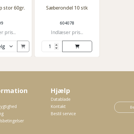
p stor 60gr.
Sæberondel 10 stk
09
604078
 pris...
Indlæser pris...
ormation
Hjælp
s
Datablade
ygtighed
Kontakt
Be
ng
Bestil service
sbetingelser