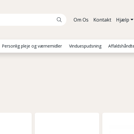
Om Os
Kontakt
Hjælp
Personlig pleje og værnemidler
Vinduespudsning
Affaldshåndt