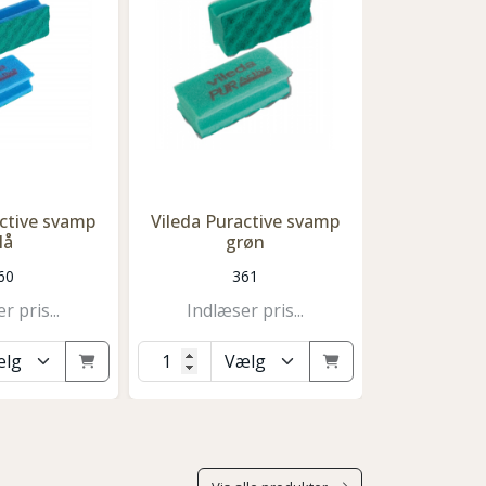
active svamp
Vileda Puractive svamp
Vileda Pur
lå
grøn
g
60
361
3
r pris...
Indlæser pris...
Indlæse