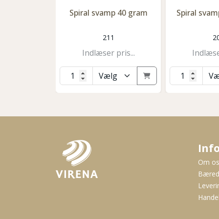
Spiral svamp 40 gram
Spiral svam
211
2
Indlæser pris...
Indlæser
Inf
Om o
Bæred
Leveri
Handel