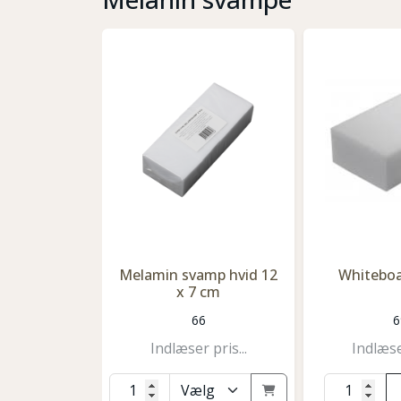
Melamin svamp hvid 12
Whitebo
x 7 cm
66
6
Indlæser pris...
Indlæser