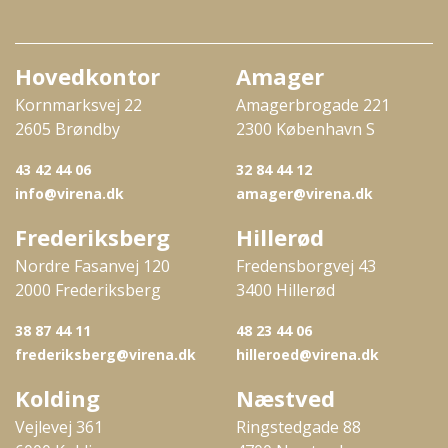
Hovedkontor
Amager
Kornmarksvej 22
Amagerbrogade 221
2605 Brøndby
2300 København S
43 42 44 06
32 84 44 12
info@virena.dk
amager@virena.dk
Frederiksberg
Hillerød
Nordre Fasanvej 120
Fredensborgvej 43
2000 Frederiksberg
3400 Hillerød
38 87 44 11
48 23 44 06
frederiksberg@virena.dk
hilleroed@virena.dk
Kolding
Næstved
Vejlevej 361
Ringstedgade 88