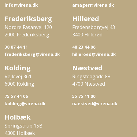
info@virena.dk
amager@virena.dk
Frederiksberg
Hillerød
Nordre Fasanvej 120
Fredensborgvej 43
2000 Frederiksberg
3400 Hillerød
38 87 44 11
48 23 44 06
frederiksberg@virena.dk
hilleroed@virena.dk
Kolding
Næstved
Vejlevej 361
Ringstedgade 88
6000 Kolding
4700 Næstved
75 57 44 06
55 75 11 00
kolding@virena.dk
naestved@virena.dk
Holbæk
Springstrup 15B
4300 Holbæk