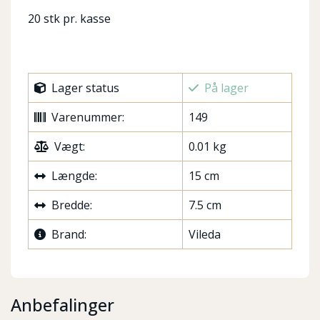
20 stk pr. kasse
Lager status
På lager
Varenummer:
149
Vægt:
0.01 kg
Længde:
15 cm
Bredde:
7.5 cm
Brand:
Vileda
Anbefalinger