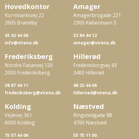
Hovedkontor
Amager
Kornmarksvej 22
Amagerbrogade 221
2605 Brøndby
2300 København S
43 42 44 06
32 84 44 12
info@virena.dk
amager@virena.dk
Frederiksberg
Hillerød
Nordre Fasanvej 120
Fredensborgvej 43
2000 Frederiksberg
3400 Hillerød
38 87 44 11
48 23 44 06
frederiksberg@virena.dk
hilleroed@virena.dk
Kolding
Næstved
Vejlevej 361
Ringstedgade 88
6000 Kolding
4700 Næstved
75 57 44 06
55 75 11 00