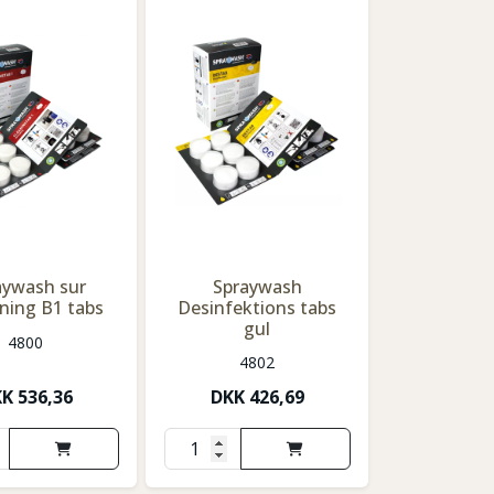
aywash sur
Spraywash
ning B1 tabs
Desinfektions tabs
gul
4800
4802
KK
536,36
DKK
426,69