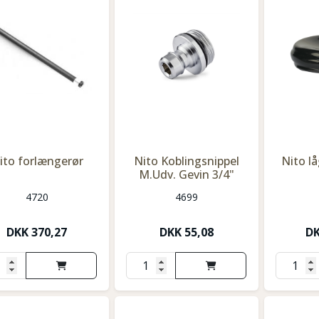
ito forlængerør
Nito Koblingsnippel
Nito l
M.Udv. Gevin 3/4"
4720
4699
DKK
370,27
DKK
55,08
D