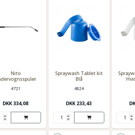
Nito
Spraywash Tablet kit
Spraywa
ndervognsspuler
Blå
Hvi
4721
4824
DKK
334,08
DKK
233,43
D