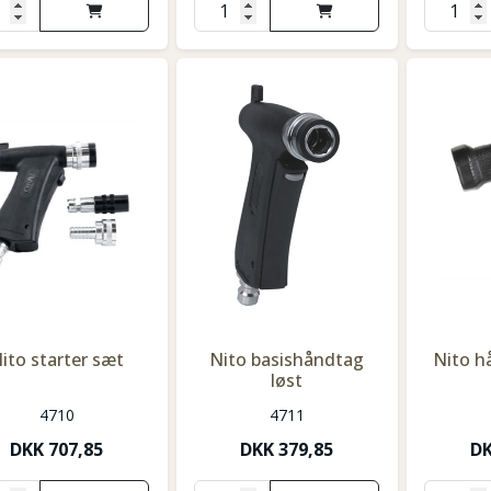
ito starter sæt
Nito basishåndtag
Nito 
løst
4710
4711
DKK
707,85
DKK
379,85
D