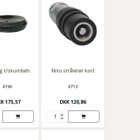
åg t/skumbeh.
Nito strålerør kort
4740
4713
KK
175,57
DKK
120,86