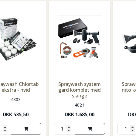
raywash Chlortab
Spraywash system
Spraw
ekstra - hvid
gard komplet med
nito 
slange
4803
4821
DKK
535,50
DKK
1.685,00
DK