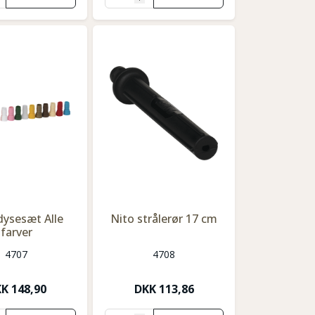
dysesæt Alle
Nito strålerør 17 cm
farver
4707
4708
KK
148,90
DKK
113,86