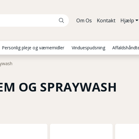
Om Os
Kontakt
Hjælp
Personlig pleje og værnemidler
Vinduespudsning
Affaldshåndt
aywash
EM OG SPRAYWASH