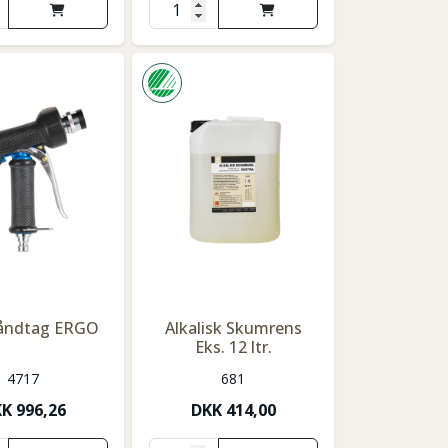
håndtag ERGO
Alkalisk Skumrens
Eks. 12 ltr.
4717
681
KK
996,26
DKK
414,00