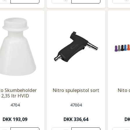
to Skumbeholder
Nitro spulepistol sort
Nito 
2,35 ltr HVID
4704
47004
DKK
193,09
DKK
336,64
D