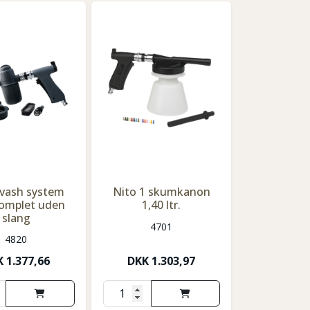
vash system
Nito 1 skumkanon
komplet uden
1,40 ltr.
slang
4701
4820
K
1.377,66
DKK
1.303,97