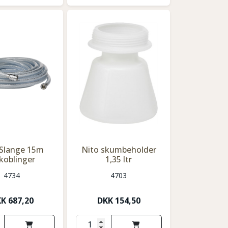
 Slange 15m
Nito skumbeholder
koblinger
1,35 ltr
4734
4703
KK
687,20
DKK
154,50