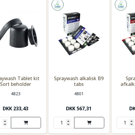
aywash Tablet kit
Spraywash alkalisk B9
Spr
Sort beholder
tabs
afkalk
4823
4801
DKK
233,43
DKK
567,31
D