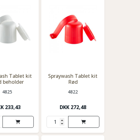
sh Tablet kit
Spraywash Tablet kit
d beholder
Rød
4825
4822
KK
233,43
DKK
272,48