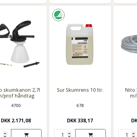
o skumkanon 2,7l
Sur Skumrens 10 ltr.
Nito
/prof håndtag
m/
4700
678
DKK
2.171,08
DKK
338,17
D