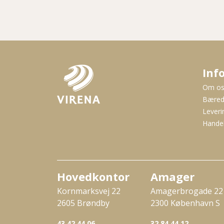
Inf
Om o
Bæred
Leveri
Handel
Hovedkontor
Amager
Kornmarksvej 22
Amagerbrogade 22
2605 Brøndby
2300 København S
43 42 44 06
32 84 44 12