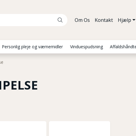
Om Os
Kontakt
Hjælp
Personlig pleje og værnemidler
Vinduespudsning
Affaldshåndt
se
PELSE