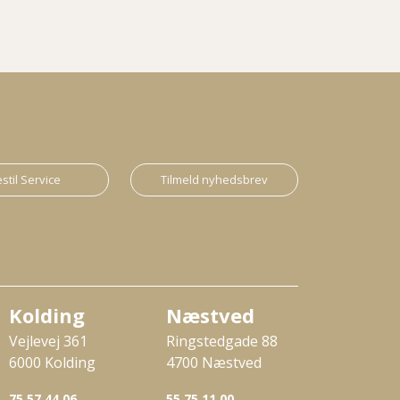
stil Service
Tilmeld nyhedsbrev
Kolding
Næstved
Vejlevej 361
Ringstedgade 88
6000 Kolding
4700 Næstved
75 57 44 06
55 75 11 00