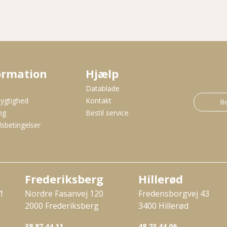
ormation
Hjælp
s
Datablade
ygtighed
Kontakt
Be
ng
Bestil service
sbetingelser
Frederiksberg
Hillerød
1
Nordre Fasanvej 120
Fredensborgvej 43
2000 Frederiksberg
3400 Hillerød
38 87 44 11
48 23 44 06