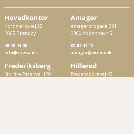
Hovedkontor
Amager
Kornmarksvej 22
Amagerbrogade 221
2605 Brøndby
2300 København S
43 42 44 06
32 84 44 12
info@virena.dk
amager@virena.dk
Frederiksberg
Hillerød
Nordre Fasanvej 120
Fredensborgvej 43
2000 Frederiksberg
3400 Hillerød
38 87 44 11
48 23 44 06
frederiksberg@virena.dk
hilleroed@virena.dk
Kolding
Næstved
Vejlevej 361
Ringstedgade 88
6000 Kolding
4700 Næstved