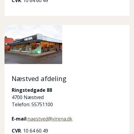
CVR
. 10 64 60 49
Næstved afdeling
Ringstedgade 88
4700 Næstved
Telefon: 55751100
E-mail
:
naestved@virena.dk
CVR
. 10 64 60 49