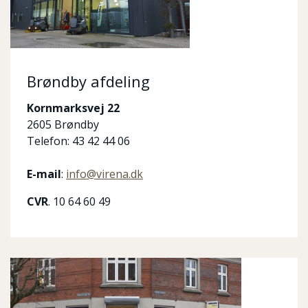
Brøndby afdeling
Kornmarksvej 22
2605 Brøndby
Telefon: 43 42 44 06
E-mail
:
info@virena.dk
CVR
. 10 64 60 49