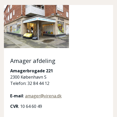
Amager afdeling
Amagerbrogade 221
2300 København S
Telefon: 32 84 44 12
E-mail
:
amager@virena.dk
CVR
. 10 64 60 49