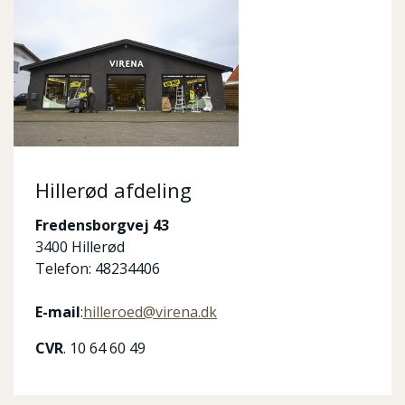
Hillerød afdeling
Fredensborgvej 43
3400 Hillerød
Telefon: 48234406
E-mail
:
hilleroed@virena.dk
CVR
. 10 64 60 49