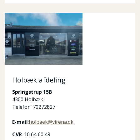
Holbæk afdeling
Springstrup 15B
4300 Holbæk
Telefon: 70272827
E-mail
:
holbaek@virena.dk
CVR
. 10 64 60 49