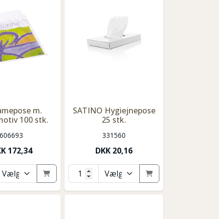
mepose m.
SATINO Hygiejnepose
otiv 100 stk.
25 stk.
606693
331560
KK
172,34
DKK
20,16