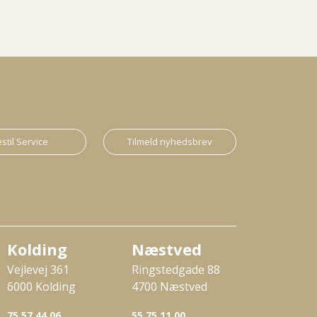
stil Service
Tilmeld nyhedsbrev
Kolding
Næstved
Vejlevej 361
Ringstedgade 88
6000 Kolding
4700 Næstved
75 57 44 06
55 75 11 00