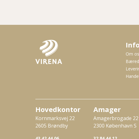
Inf
Om o
Bæred
Leveri
Handel
Hovedkontor
Amager
Kornmarksvej 22
Amagerbrogade 22
2605 Brøndby
2300 København S
43 42 44 06
32 84 44 12