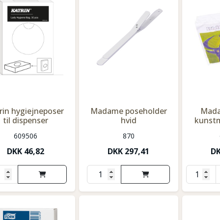
rin hygiejneposer
Madame poseholder
Mada
til dispenser
hvid
kunstm
609506
870
DKK
46,82
DKK
297,41
D