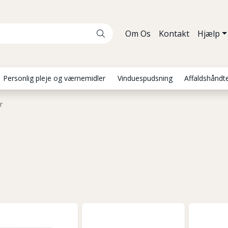
Om Os
Kontakt
Hjælp
Personlig pleje og værnemidler
Vinduespudsning
Affaldshåndt
r