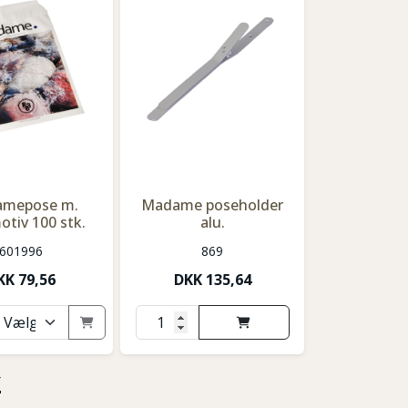
mepose m.
Madame poseholder
tiv 100 stk.
alu.
601996
869
KK
79,56
DKK
135,64
r