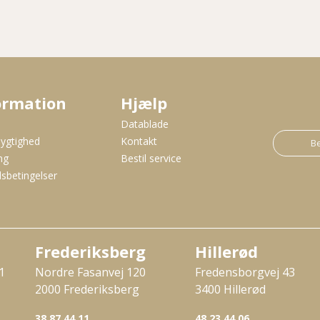
ormation
Hjælp
s
Datablade
ygtighed
Kontakt
Be
ng
Bestil service
sbetingelser
Frederiksberg
Hillerød
1
Nordre Fasanvej 120
Fredensborgvej 43
2000 Frederiksberg
3400 Hillerød
38 87 44 11
48 23 44 06