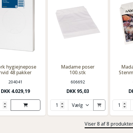
rk hygiejnepose
Madame poser
Mada
hvid 48 pakker
100.stk
Stenmo
204041
606692
DKK
4.029,19
DKK
95,03
D
Viser 8 af 8 produkte