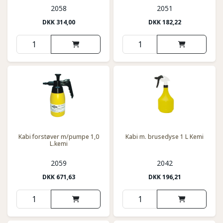
2058
2051
DKK
314,00
DKK
182,22
Kabi forstøver m/pumpe 1,0
Kabi m. brusedyse 1 L Kemi
L.kemi
2059
2042
DKK
671,63
DKK
196,21