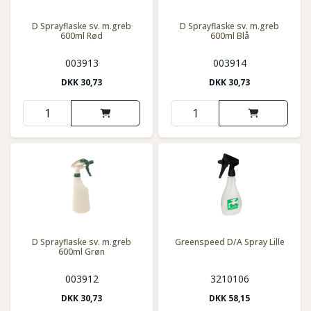
D Sprayflaske sv. m.greb
D Sprayflaske sv. m.greb
600ml Rød
600ml Blå
003913
003914
DKK
30,73
DKK
30,73
D Sprayflaske sv. m.greb
Greenspeed D/A Spray Lille
600ml Grøn
003912
3210106
DKK
30,73
DKK
58,15