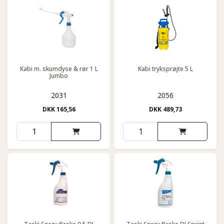
Kabi m. skumdyse & rør 1 L
Kabi tryksprøjte 5 L
Jumbo
2031
2056
DKK
165,56
DKK
489,73