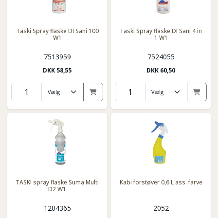
Taski Spray flaske DI Sani 100
Taski Spray flaske DI Sani 4 in
W1
1 W1
7513959
7524055
DKK
58,55
DKK
60,50
TASKI spray flaske Suma Multi
Kabi forstøver 0,6 L ass. farve
D2 W1
1204365
2052