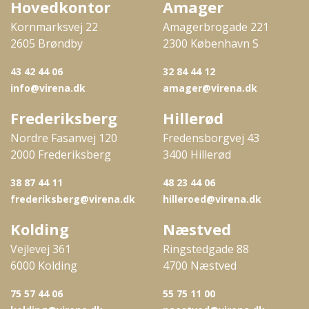
Hovedkontor
Amager
Kornmarksvej 22
Amagerbrogade 221
2605 Brøndby
2300 København S
43 42 44 06
32 84 44 12
info@virena.dk
amager@virena.dk
Frederiksberg
Hillerød
Nordre Fasanvej 120
Fredensborgvej 43
2000 Frederiksberg
3400 Hillerød
38 87 44 11
48 23 44 06
frederiksberg@virena.dk
hilleroed@virena.dk
Kolding
Næstved
Vejlevej 361
Ringstedgade 88
6000 Kolding
4700 Næstved
75 57 44 06
55 75 11 00