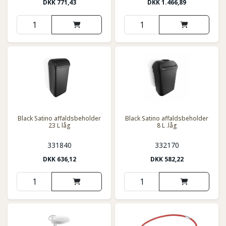
DKK
771,43
DKK
1.466,89
Black Satino affaldsbeholder
Black Satino affaldsbeholder
23 L låg
8 L .låg
331840
332170
DKK
636,12
DKK
582,22