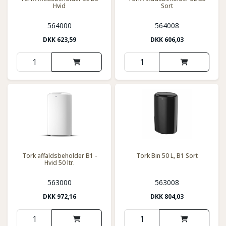
Hvid
Sort
564000
564008
DKK
623,59
DKK
606,03
Tork affaldsbeholder B1 -
Tork Bin 50 L, B1 Sort
Hvid 50 ltr.
563000
563008
DKK
972,16
DKK
804,03