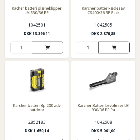
Kacher batteri plæneklipper
Karcher batter kædesav
LM 530/36 BP
CS400/36 BP Pack
1042501
1042505
DKK
13.396,11
DKK
2.870,85
Karcher batteri Bp 200 adv
Karcher Batteri Løvbløser LB
outdoor
930/36 BP Pa
2852183
1042508
DKK
1.650,14
DKK
5.061,00