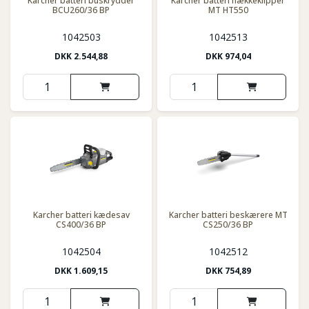
Karcher batteri buskrydder
Karcher batteri hækkeklipper
BCU260/36 BP
MT HT550
1042503
1042513
DKK
2.544,88
DKK
974,04
Karcher batteri kædesav
Karcher batteri beskærere MT
CS400/36 BP
CS250/36 BP
1042504
1042512
DKK
1.609,15
DKK
754,89