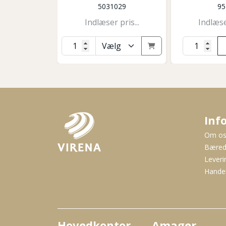
5031029
95
Indlæser pris...
Indlæser
Inf
Om o
Bæred
Leveri
Handel
Hovedkontor
Amager