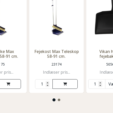
kke Max
Fejekost Max Teleskop
Vikan 
58-91 cm.
58-91 cm.
fejeba
175
23174
505
 pris...
Indlæser pris...
Indlæse