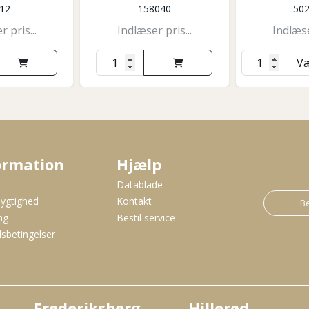
12
158040
50
 pris...
Indlæser pris...
Indlæse
ormation
Hjælp
s
Datablade
ygtighed
Kontakt
Be
ng
Bestil service
sbetingelser
Frederiksberg
Hillerød