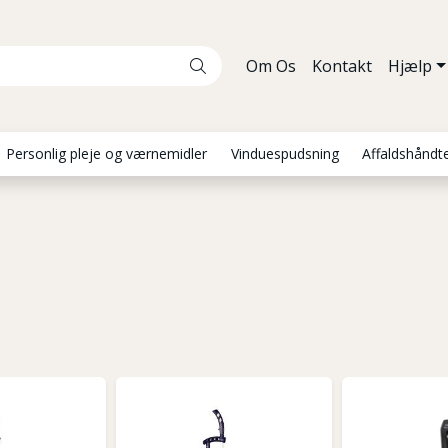
Om Os
Kontakt
Hjælp
Personlig pleje og værnemidler
Vinduespudsning
Affaldshåndt