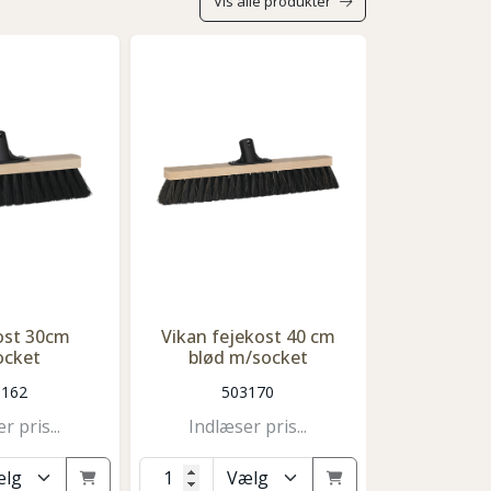
Vis alle produkter
ost 30cm
Vikan fejekost 40 cm
Vikan fej
ocket
blød m/socket
m/s
3162
503170
50
r pris...
Indlæser pris...
Indlæse