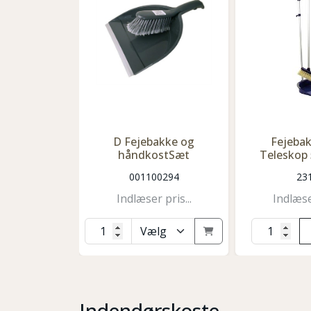
D Fejebakke og
Fejeba
håndkostSæt
Teleskop 
001100294
23
Indlæser pris...
Indlæser
Indendørskoste