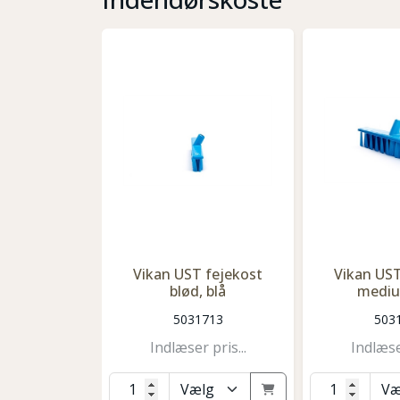
Vikan UST fejekost
Vikan UST
blød, blå
mediu
5031713
503
Indlæser pris...
Indlæser