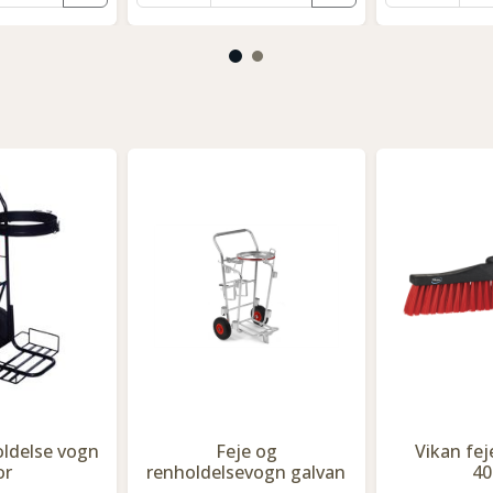
oldelse vogn
Feje og
Vikan fej
or
renholdelsevogn galvan
4