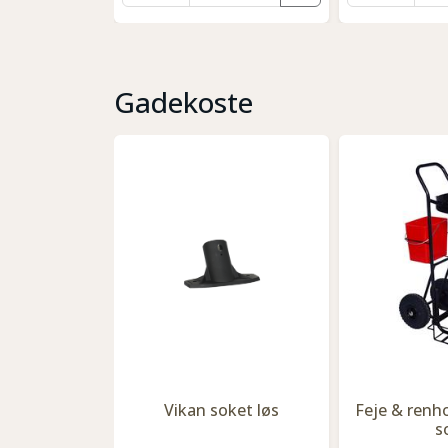
Gadekoste
Vikan soket løs
Feje & renh
s