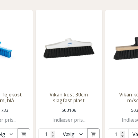
 fejekost
Vikan kost 30cm
Vikan k
m, blå
slagfast plast
m/s
1733
503106
50
 pris...
Indlæser pris...
Indlæse