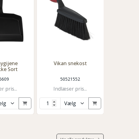
hygijene
Vikan snekost
Vikan UST
kke Sort
kort s
6609
50521552
504
r pris...
Indlæser pris...
Indlæse