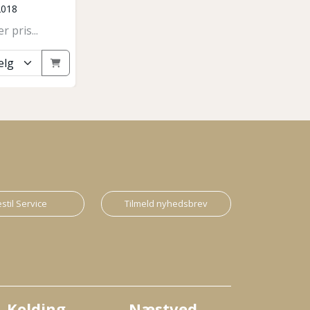
2018
r pris...
stil Service
Tilmeld nyhedsbrev
Kolding
Næstved