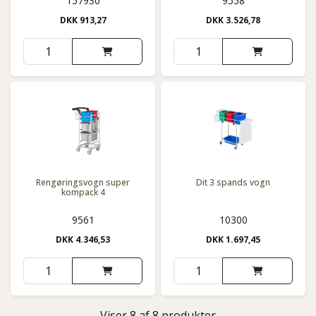
157930
9558
DKK
913,27
DKK
3.526,78
Rengøringsvogn super
Dit 3 spands vogn
kompack 4
9561
10300
DKK
4.346,53
DKK
1.697,45
Viser 8 af 8 produkter