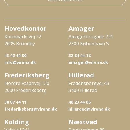
Hovedkontor
Amager
Kornmarksvej 22
Amagerbrogade 221
2605 Brøndby
2300 København S
43 42 44 06
32 84 44 12
info@virena.dk
amager@virena.dk
Frederiksberg
Hillerød
Nordre Fasanvej 120
Fredensborgvej 43
2000 Frederiksberg
3400 Hillerød
38 87 44 11
48 23 44 06
frederiksberg@virena.dk
hilleroed@virena.dk
Kolding
Næstved