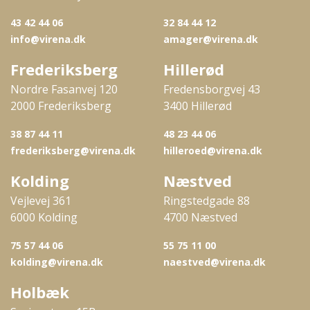
43 42 44 06
32 84 44 12
info@virena.dk
amager@virena.dk
Frederiksberg
Hillerød
Nordre Fasanvej 120
Fredensborgvej 43
2000 Frederiksberg
3400 Hillerød
38 87 44 11
48 23 44 06
frederiksberg@virena.dk
hilleroed@virena.dk
Kolding
Næstved
Vejlevej 361
Ringstedgade 88
6000 Kolding
4700 Næstved
75 57 44 06
55 75 11 00
kolding@virena.dk
naestved@virena.dk
Holbæk