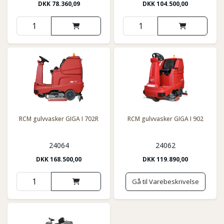
DKK
78.360,09
DKK
104.500,00
RCM gulvvasker GIGA I 702R
RCM gulvvasker GIGA I 902
24064
24062
DKK
168.500,00
DKK
119.890,00
Gå til Varebeskrivelse