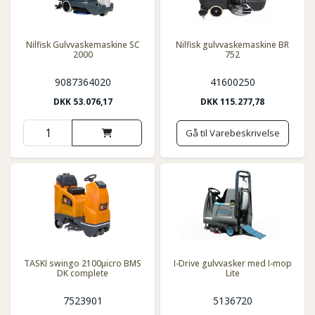
Nilfisk Gulvvaskemaskine SC
Nilfisk gulvvaskemaskine BR
2000
752
9087364020
41600250
DKK
53.076,17
DKK
115.277,78
Gå til Varebeskrivelse
TASKI swingo 2100µicro BMS
I-Drive gulvvasker med I-mop
DK complete
Lite
7523901
5136720