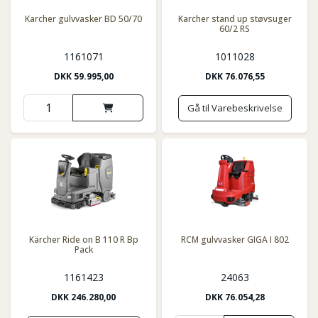
Karcher gulvvasker BD 50/70
Karcher stand up støvsuger
60/2 RS
1161071
1011028
DKK
59.995,00
DKK
76.076,55
Gå til Varebeskrivelse
Kärcher Ride on B 110 R Bp
RCM gulvvasker GIGA I 802
Pack
1161423
24063
DKK
246.280,00
DKK
76.054,28