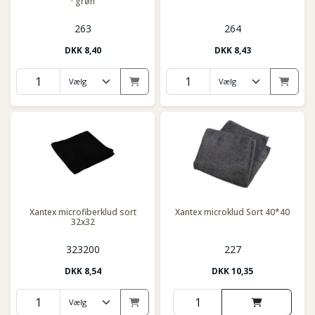
· grøn
263
264
DKK
8,40
DKK
8,43
Xantex microfiberklud sort
Xantex microklud Sort 40*40
32x32
323200
227
DKK
8,54
DKK
10,35