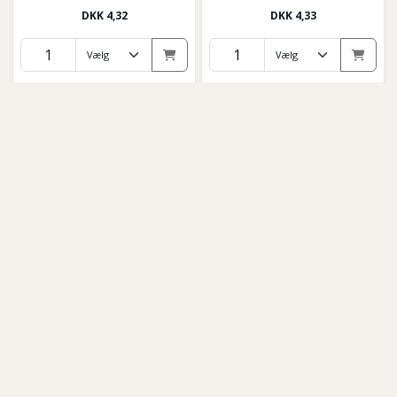
DKK
4,32
DKK
4,33
Microfiberklud engangsklud
Microfiberklud engangsklud
Blå 50stk
Rød 50stk
266
267
DKK
361,91
DKK
221,54