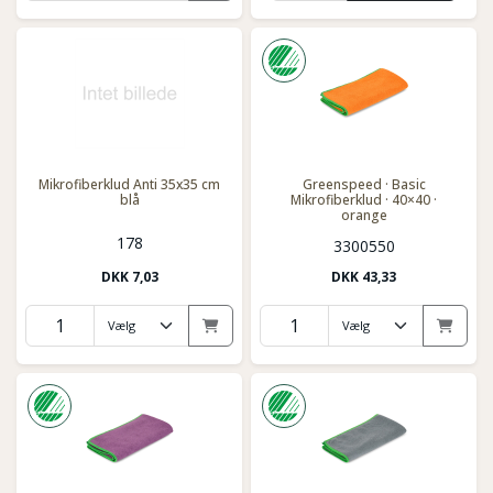
Mikrofiberklud Anti 35x35 cm
Greenspeed · Basic
blå
Mikrofiberklud · 40×40 ·
orange
178
3300550
DKK
7,03
DKK
43,33