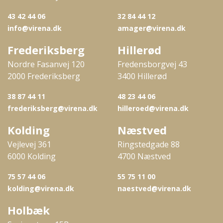
43 42 44 06
32 84 44 12
info@virena.dk
amager@virena.dk
Frederiksberg
Hillerød
Nordre Fasanvej 120
Fredensborgvej 43
2000 Frederiksberg
3400 Hillerød
38 87 44 11
48 23 44 06
frederiksberg@virena.dk
hilleroed@virena.dk
Kolding
Næstved
Vejlevej 361
Ringstedgade 88
6000 Kolding
4700 Næstved
75 57 44 06
55 75 11 00
kolding@virena.dk
naestved@virena.dk
Holbæk