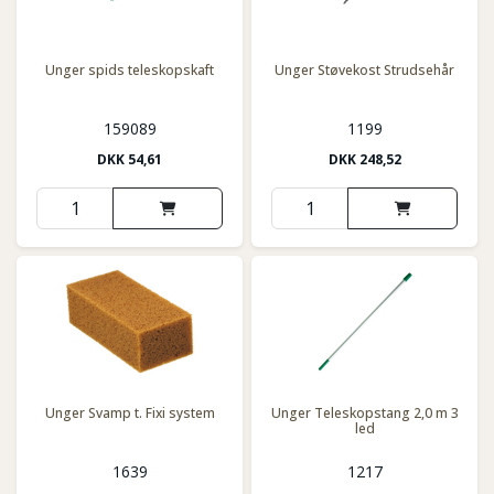
Unger spids teleskopskaft
Unger Støvekost Strudsehår
159089
1199
DKK
54,61
DKK
248,52
Unger Svamp t. Fixi system
Unger Teleskopstang 2,0 m 3
led
1639
1217