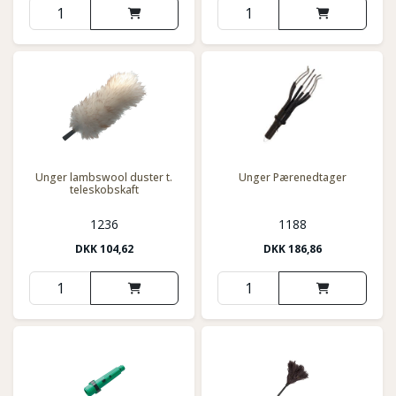
Unger lambswool duster t.
Unger Pærenedtager
teleskobskaft
1236
1188
DKK
104,62
DKK
186,86