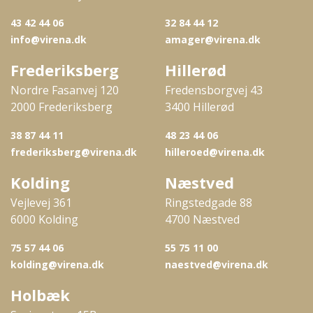
43 42 44 06
32 84 44 12
info@virena.dk
amager@virena.dk
Frederiksberg
Hillerød
Nordre Fasanvej 120
Fredensborgvej 43
2000 Frederiksberg
3400 Hillerød
38 87 44 11
48 23 44 06
frederiksberg@virena.dk
hilleroed@virena.dk
Kolding
Næstved
Vejlevej 361
Ringstedgade 88
6000 Kolding
4700 Næstved
75 57 44 06
55 75 11 00
kolding@virena.dk
naestved@virena.dk
Holbæk