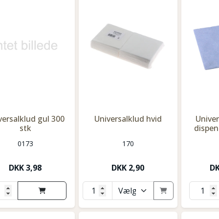
versalklud gul 300
Universalklud hvid
Univer
stk
dispen
0173
170
DKK
3,98
DKK
2,90
D