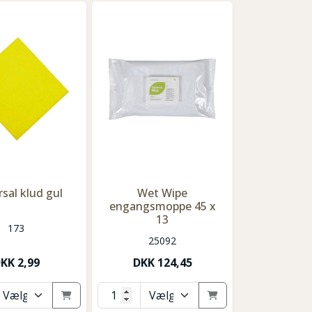
rsal klud gul
Wet Wipe
engangsmoppe 45 x
13
173
25092
DKK
2,99
DKK
124,45