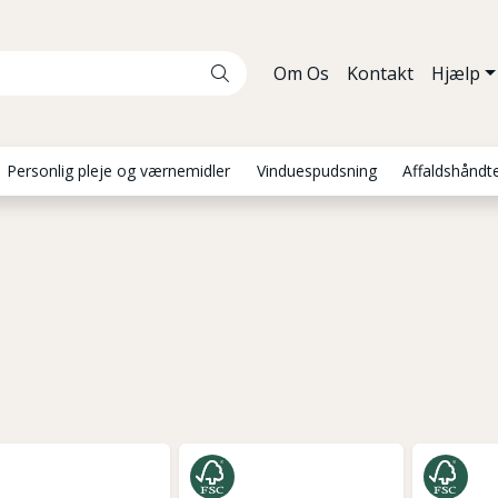
Om Os
Kontakt
Hjælp
Personlig pleje og værnemidler
Vinduespudsning
Affaldshåndt