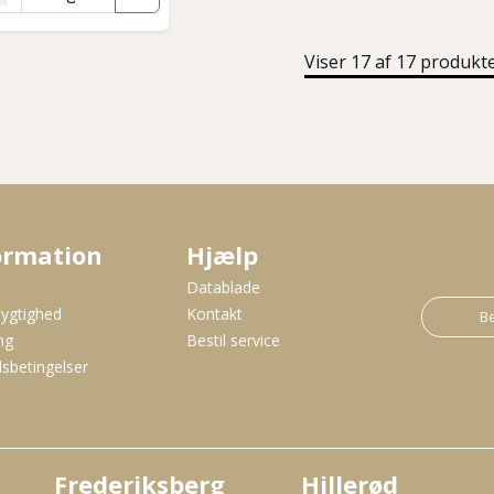
Viser 17 af 17 produkt
ormation
Hjælp
s
Datablade
ygtighed
Kontakt
Be
ng
Bestil service
sbetingelser
Frederiksberg
Hillerød