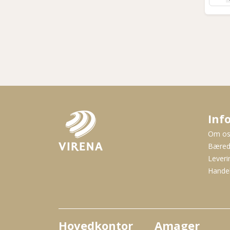
Inf
Om o
Bæred
Leveri
Handel
Hovedkontor
Amager