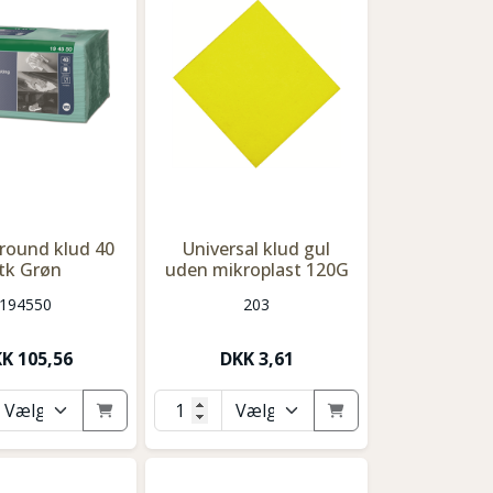
lround klud 40
Universal klud gul
tk Grøn
uden mikroplast 120G
194550
203
KK
105,56
DKK
3,61