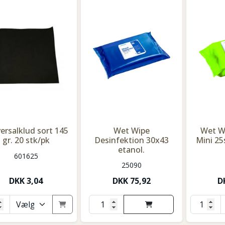
ersalklud sort 145
Wet Wipe
Wet Wi
gr. 20 stk/pk
Desinfektion 30x43
Mini 25
etanol.
601625
25090
DKK
3,04
DKK
75,92
D