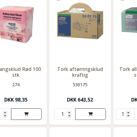
angsklud Rød 100
Tork aftørringsklud
Tork al
stk
kraftig
s
274
530175
DKK
98,35
DKK
643,52
D