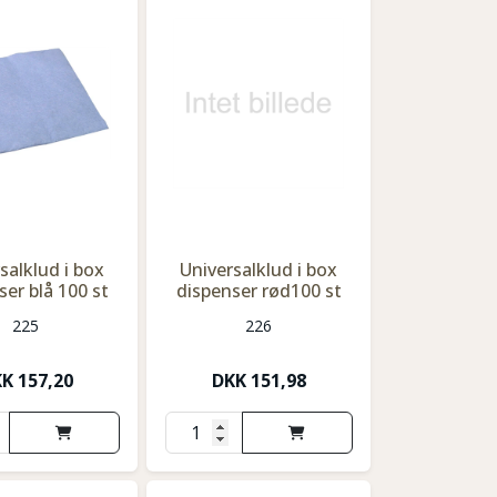
salklud i box
Universalklud i box
ser blå 100 st
dispenser rød100 st
225
226
KK
157,20
DKK
151,98