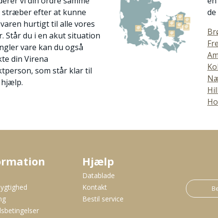
erer vi din ordre samme
en
i stræber efter at kunne
de
varen hurtigt til alle vores
Br
. Står du i en akut situation
Fr
gler vare kan du også
Am
te din Virena
Ko
tperson, som står klar til
Næ
 hjælp.
Hi
Ho
ormation
Hjælp
s
Datablade
ygtighed
Kontakt
Be
ng
Bestil service
sbetingelser