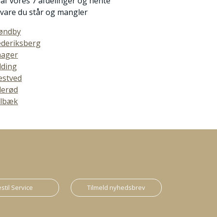
 af vores 7 afdelinger og hente
 vare du står og mangler
øndby
ederiksberg
ager
lding
stved
llerød
lbæk
stil Service
Tilmeld nyhedsbrev