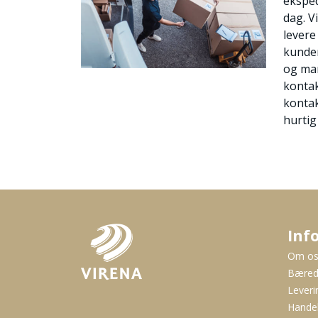
eksped
dag. V
levere 
kunder
og man
kontak
kontak
hurtig
Inf
Om o
Bæred
Leveri
Handel