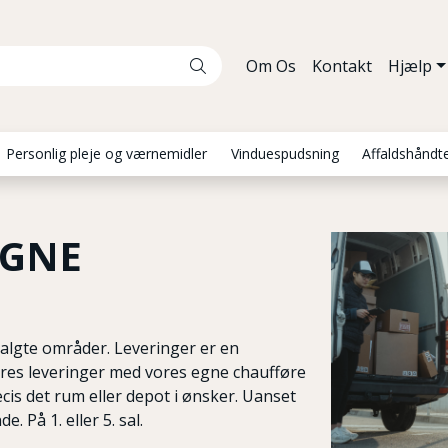
Om Os
Kontakt
Hjælp
Personlig pleje og værnemidler
Vinduespudsning
Affaldshåndt
EGNE
valgte områder. Leveringer er en
ores leveringer med vores egne chaufføre
ræcis det rum eller depot i ønsker. Uanset
. På 1. eller 5. sal.