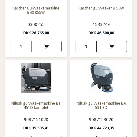
Karcher Gulvvaskemaskine
Karcher gulvvasker B 50W
B40 R55W
0300255
1533249
DKK
26.765,00
DKK
46.500,00
Nilfisk gulvvaskemaskine Ba
Nilfisk gulvvaskemaskine BA
451D komplet
531 SD
9087151020
9087153020
DKK
35.505,41
DKK
44.723,35