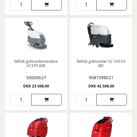
Nilfisk gulvvaskemaskine
Nilfisk gulvvasker SC 530 53
SC370 43B
BD
50000627
9087398021
DKK
23.500,00
DKK
42.500,00