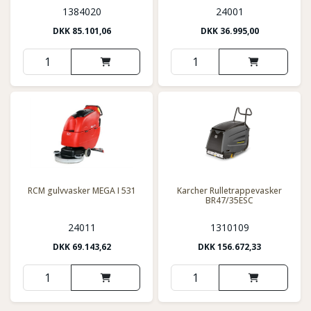
1384020
24001
DKK
85.101,06
DKK
36.995,00
RCM gulvvasker MEGA I 531
Karcher Rulletrappevasker
BR47/35ESC
24011
1310109
DKK
69.143,62
DKK
156.672,33