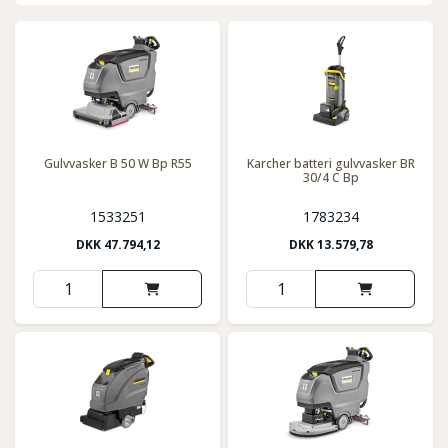
Gulvvasker B 50 W Bp R55
Karcher batteri gulvvasker BR
30/4 C Bp
1533251
1783234
DKK
47.794,12
DKK
13.579,78