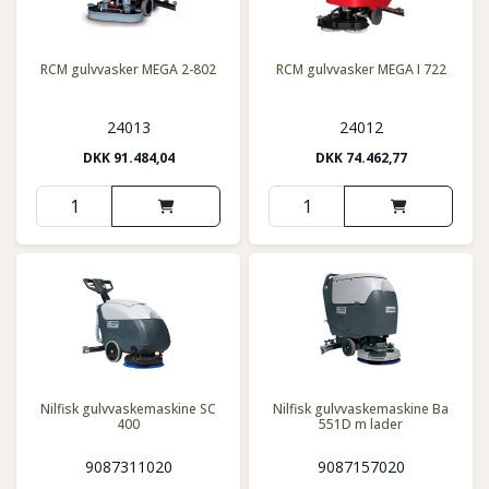
RCM gulvvasker MEGA 2-802
RCM gulvvasker MEGA I 722
24013
24012
DKK
91.484,04
DKK
74.462,77
Nilfisk gulvvaskemaskine SC
Nilfisk gulvvaskemaskine Ba
400
551D m lader
9087311020
9087157020