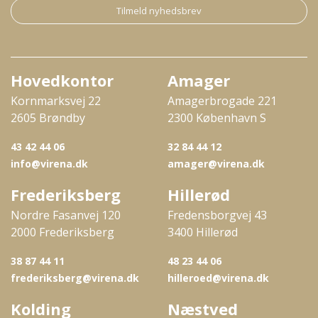
Tilmeld nyhedsbrev
Hovedkontor
Amager
Kornmarksvej 22
Amagerbrogade 221
2605 Brøndby
2300 København S
43 42 44 06
32 84 44 12
info@virena.dk
amager@virena.dk
Frederiksberg
Hillerød
Nordre Fasanvej 120
Fredensborgvej 43
2000 Frederiksberg
3400 Hillerød
38 87 44 11
48 23 44 06
frederiksberg@virena.dk
hilleroed@virena.dk
Kolding
Næstved