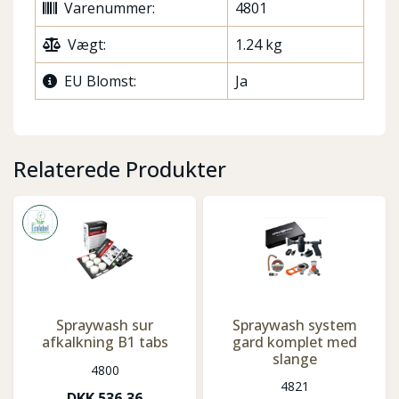
Varenummer:
4801
Vægt:
1.24 kg
EU Blomst:
Ja
Relaterede Produkter
Spraywash sur
Spraywash system
afkalkning B1 tabs
gard komplet med
slange
4800
4821
DKK
536,36