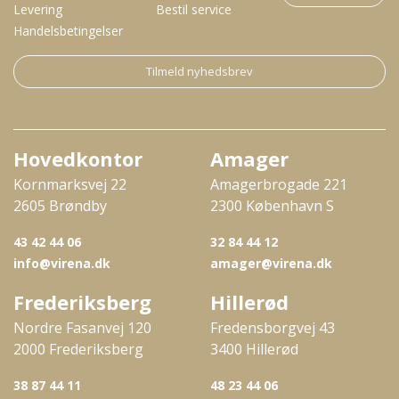
Levering
Bestil service
Handelsbetingelser
Tilmeld nyhedsbrev
Hovedkontor
Amager
Kornmarksvej 22
Amagerbrogade 221
2605 Brøndby
2300 København S
43 42 44 06
32 84 44 12
info@virena.dk
amager@virena.dk
Frederiksberg
Hillerød
Nordre Fasanvej 120
Fredensborgvej 43
2000 Frederiksberg
3400 Hillerød
38 87 44 11
48 23 44 06