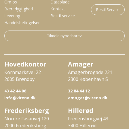
Om os
Datablade
Bæredygtighed
Kontakt
Bestil Service
Levering
Bestil service
Handelsbetingelser
Tilmeld nyhedsbrev
Hovedkontor
Amager
Kornmarksvej 22
Amagerbrogade 221
2605 Brøndby
2300 København S
43 42 44 06
32 84 44 12
info@virena.dk
amager@virena.dk
Frederiksberg
Hillerød
Nordre Fasanvej 120
Fredensborgvej 43
2000 Frederiksberg
3400 Hillerød