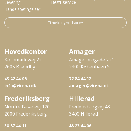
Levering
Bestil service
Handelsbetingelser
Tilmeld nyhedsbrev
Hovedkontor
Amager
Kornmarksvej 22
Amagerbrogade 221
2605 Brøndby
2300 København S
43 42 44 06
32 84 44 12
info@virena.dk
amager@virena.dk
Frederiksberg
Hillerød
Nordre Fasanvej 120
Fredensborgvej 43
2000 Frederiksberg
3400 Hillerød
38 87 44 11
48 23 44 06