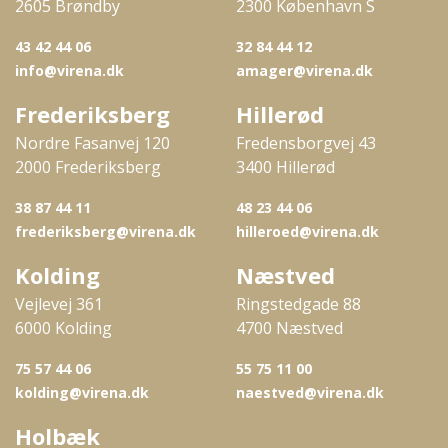
2605 Brøndby
2300 København S
43 42 44 06
32 84 44 12
info@virena.dk
amager@virena.dk
Frederiksberg
Hillerød
Nordre Fasanvej 120
Fredensborgvej 43
2000 Frederiksberg
3400 Hillerød
38 87 44 11
48 23 44 06
frederiksberg@virena.dk
hilleroed@virena.dk
Kolding
Næstved
Vejlevej 361
Ringstedgade 88
6000 Kolding
4700 Næstved
75 57 44 06
55 75 11 00
kolding@virena.dk
naestved@virena.dk
Holbæk