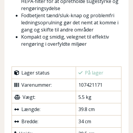
HEPA-filter for at opretholde sugestyrke og
rengøringsydelse
Fodbetjent tænd/sluk-knap og problemfri
ledningsoprulning gør det nemt at komme i
gang og skifte til andre områder
Kompakt og smidig, velegnet til effektiv
rengøring i overfyldte miljøer
Lager status
På lager
Varenummer:
107421171
Vægt:
5.5 kg
Længde:
39.8 cm
Bredde:
34 cm