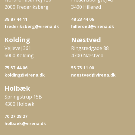
2000 Frederiksberg
3400 Hillerød
38 87 44 11
48 23 44 06
frederiksberg@virena.dk
hilleroed@virena.dk
Kolding
Næstved
Vejlevej 361
Ringstedgade 88
6000 Kolding
4700 Næstved
75 57 44 06
55 75 11 00
kolding@virena.dk
naestved@virena.dk
Holbæk
Springstrup 15B
4300 Holbæk
70 27 28 27
holbaek@virena.dk