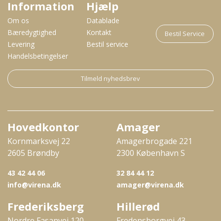
Information
Hjælp
Om os
Datablade
Bæredygtighed
Kontakt
Bestil Service
Levering
Bestil service
Handelsbetingelser
Tilmeld nyhedsbrev
Hovedkontor
Amager
Kornmarksvej 22
Amagerbrogade 221
2605 Brøndby
2300 København S
43 42 44 06
32 84 44 12
info@virena.dk
amager@virena.dk
Frederiksberg
Hillerød
Nordre Fasanvej 120
Fredensborgvej 43