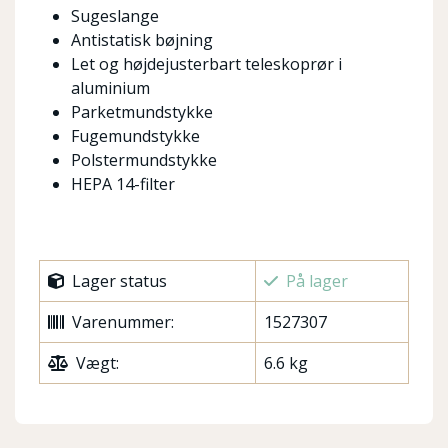
Sugeslange
Antistatisk bøjning
Let og højdejusterbart teleskoprør i
aluminium
Parketmundstykke
Fugemundstykke
Polstermundstykke
HEPA 14-filter
Lager status
På lager
Varenummer:
1527307
Vægt:
6.6 kg