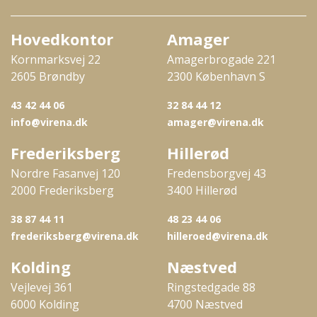
Hovedkontor
Amager
Kornmarksvej 22
Amagerbrogade 221
2605 Brøndby
2300 København S
43 42 44 06
32 84 44 12
info@virena.dk
amager@virena.dk
Frederiksberg
Hillerød
Nordre Fasanvej 120
Fredensborgvej 43
2000 Frederiksberg
3400 Hillerød
38 87 44 11
48 23 44 06
frederiksberg@virena.dk
hilleroed@virena.dk
Kolding
Næstved
Vejlevej 361
Ringstedgade 88
6000 Kolding
4700 Næstved