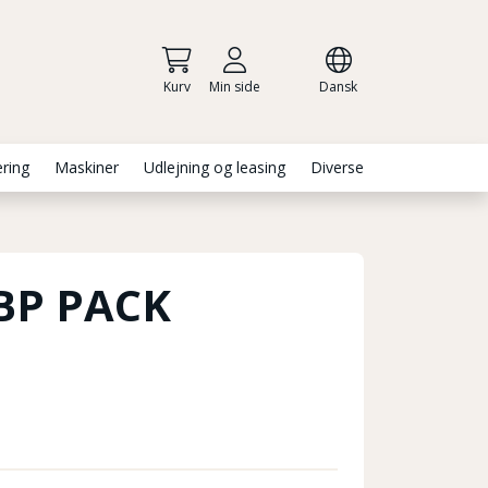
Kurv
Min side
Dansk
ering
Maskiner
Udlejning og leasing
Diverse
BP PACK