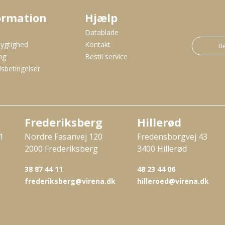
ormation
Hjælp
s
Datablade
ygtighed
Kontakt
Be
ng
Bestil service
sbetingelser
Frederiksberg
Hillerød
1
Nordre Fasanvej 120
Fredensborgvej 43
2000 Frederiksberg
3400 Hillerød
38 87 44 11
48 23 44 06
frederiksberg@virena.dk
hilleroed@virena.dk