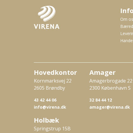
Inf
Om o
Bæred
Leveri
Handel
Hovedkontor
Amager
Kornmarksvej 22
Amagerbrogade 22
2605 Brøndby
2300 København S
43 42 44 06
32 84 44 12
info@virena.dk
amager@virena.dk
Holbæk
Springstrup 15B