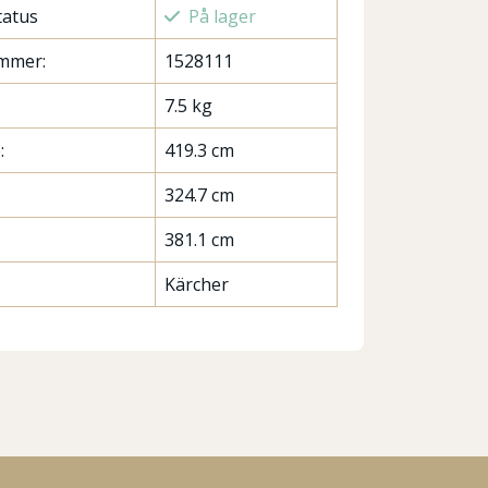
tatus
På lager
mmer:
1528111
7.5 kg
:
419.3 cm
324.7 cm
381.1 cm
Kärcher