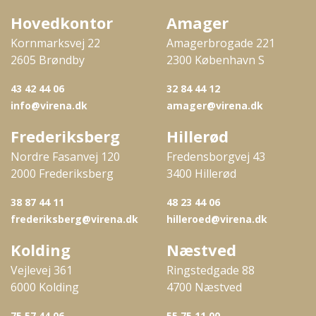
Hovedkontor
Amager
Kornmarksvej 22
Amagerbrogade 221
2605 Brøndby
2300 København S
43 42 44 06
32 84 44 12
info@virena.dk
amager@virena.dk
Frederiksberg
Hillerød
Nordre Fasanvej 120
Fredensborgvej 43
2000 Frederiksberg
3400 Hillerød
38 87 44 11
48 23 44 06
frederiksberg@virena.dk
hilleroed@virena.dk
Kolding
Næstved
Vejlevej 361
Ringstedgade 88
6000 Kolding
4700 Næstved
75 57 44 06
55 75 11 00