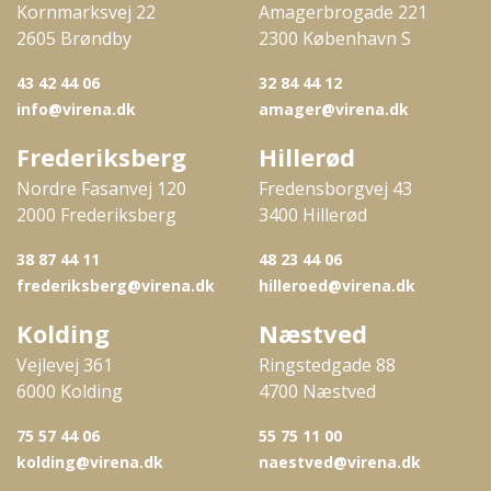
Kornmarksvej 22
Amagerbrogade 221
2605 Brøndby
2300 København S
43 42 44 06
32 84 44 12
info@virena.dk
amager@virena.dk
Frederiksberg
Hillerød
Nordre Fasanvej 120
Fredensborgvej 43
2000 Frederiksberg
3400 Hillerød
38 87 44 11
48 23 44 06
frederiksberg@virena.dk
hilleroed@virena.dk
Kolding
Næstved
Vejlevej 361
Ringstedgade 88
6000 Kolding
4700 Næstved
75 57 44 06
55 75 11 00
kolding@virena.dk
naestved@virena.dk