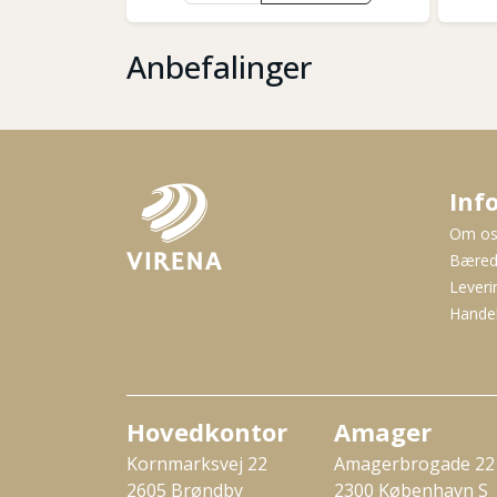
Anbefalinger
Inf
Om o
Bæred
Leveri
Handel
Hovedkontor
Amager
Kornmarksvej 22
Amagerbrogade 22
2605 Brøndby
2300 København S