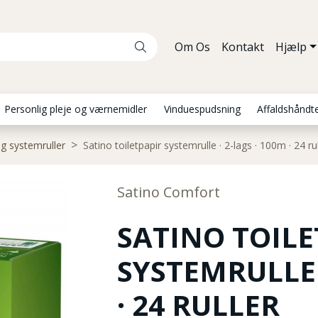
Om Os
Kontakt
Hjælp
Personlig pleje og værnemidler
Vinduespudsning
Affaldshåndt
g systemruller
Satino toiletpapir systemrulle · 2-lags · 100m · 24 rul
Satino Comfort
SATINO TOILE
SYSTEMRULLE ·
· 24 RULLER