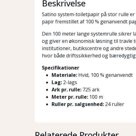
Beskrivelse
Satino system-toiletpapir på stor rulle e
papir fremstillet af 100 % genanvendt pap
Den 100 meter lange systemrulle sikrer l
og giver en økonomisk løsning til travle to
institutioner, butikscentre og andre sted
hvor både driftssikkerhed og bæredygtigh
Specifikationer
Materiale:
Hvid, 100 % genanvendt
Lag:
2-lags
Ark pr. rulle:
725 ark
Meter pr. rulle:
100 m
Ruller pr. salgsenhed:
24 ruller
Relaterede Produkter