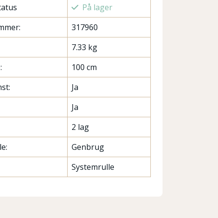
tatus
På lager
mmer:
317960
7.33 kg
:
100 cm
st:
Ja
Ja
2 lag
e:
Genbrug
Systemrulle