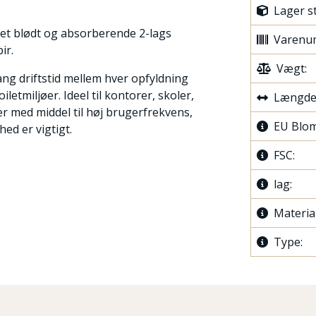
Lager s
r et blødt og absorberende 2-lags
Varenu
ir.
Vægt:
ang driftstid mellem hver opfyldning
iletmiljøer. Ideel til kontorer, skoler,
Længde
er med middel til høj brugerfrekvens,
EU Blom
ed er vigtigt.
FSC:
lag:
Material
Type: