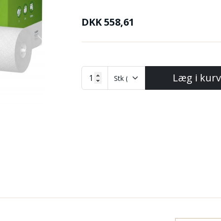
DKK
558,61
Next
Læg i kur