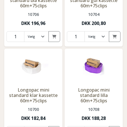
standard blå kassette
standard gul kassette
60m+75clips
60m+75clips
10706
10704
DKK
196,96
DKK
200,80
Longopac mini
Longopac mini
standard klar kassette
standard lilla
60m+75clips
60m+75clips
10700
10708
DKK
182,84
DKK
188,28