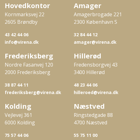
Hovedkontor
Amager
Kornmarksvej 22
Amagerbrogade 221
2605 Brøndby
2300 København S
43 42 44 06
32 84 44 12
info@virena.dk
amager@virena.dk
Frederiksberg
Hillerød
Nordre Fasanvej 120
Fredensborgvej 43
2000 Frederiksberg
3400 Hillerød
38 87 44 11
48 23 44 06
frederiksberg@virena.dk
hilleroed@virena.dk
Kolding
Næstved
Vejlevej 361
Ringstedgade 88
6000 Kolding
4700 Næstved
75 57 44 06
55 75 11 00