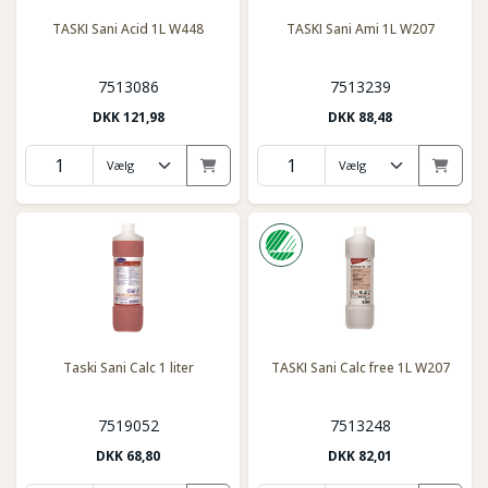
TASKI Sani Acid 1L W448
TASKI Sani Ami 1L W207
7513086
7513239
DKK
121,98
DKK
88,48
Taski Sani Calc 1 liter
TASKI Sani Calc free 1L W207
7519052
7513248
DKK
68,80
DKK
82,01