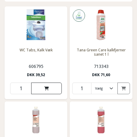
WC Tabs, Kalk Væk
Tana Green Care kalkfjerner
sanet 1 l
606795
713343
DKK
39,52
DKK
71,60