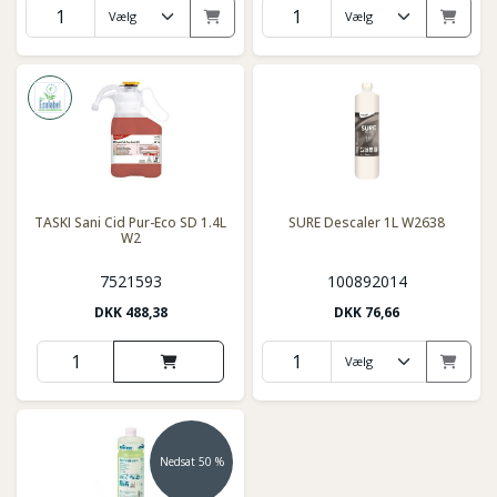
TASKI Sani Cid Pur-Eco SD 1.4L
SURE Descaler 1L W2638
W2
7521593
100892014
DKK
488,38
DKK
76,66
Nedsat 50 %