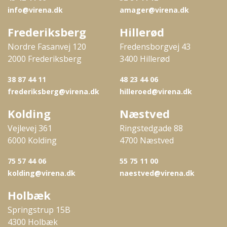
info@virena.dk
amager@virena.dk
Frederiksberg
Hillerød
Nordre Fasanvej 120
Fredensborgvej 43
2000 Frederiksberg
3400 Hillerød
38 87 44 11
48 23 44 06
frederiksberg@virena.dk
hilleroed@virena.dk
Kolding
Næstved
Vejlevej 361
Ringstedgade 88
6000 Kolding
4700 Næstved
75 57 44 06
55 75 11 00
kolding@virena.dk
naestved@virena.dk
Holbæk
Springstrup 15B
4300 Holbæk