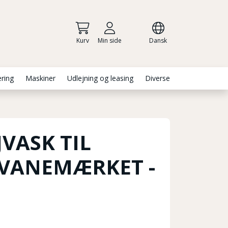
Kurv
Min side
Dansk
ering
Maskiner
Udlejning og leasing
Diverse
VASK TIL
VANEMÆRKET -