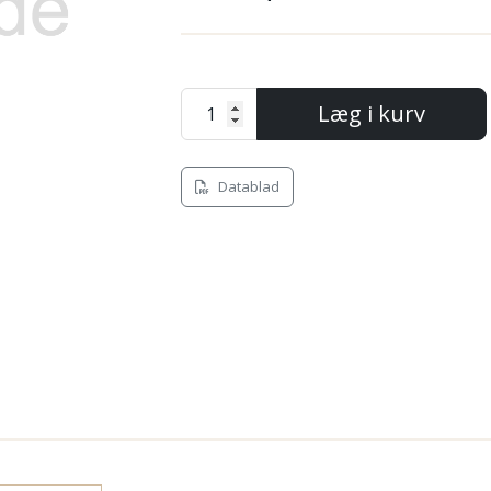
Next
Læg i kurv
Datablad