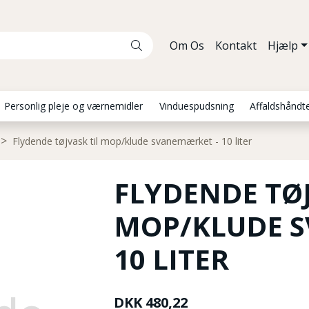
Om Os
Kontakt
Hjælp
Personlig pleje og værnemidler
Vinduespudsning
Affaldshåndt
Flydende tøjvask til mop/klude svanemærket - 10 liter
FLYDENDE TØJ
MOP/KLUDE S
10 LITER
DKK
480,22