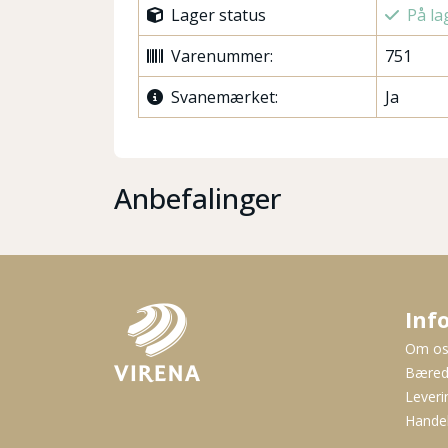
Lager status
På la
Varenummer:
751
Svanemærket:
Ja
Anbefalinger
Inf
Om o
Bæred
Leveri
Handel