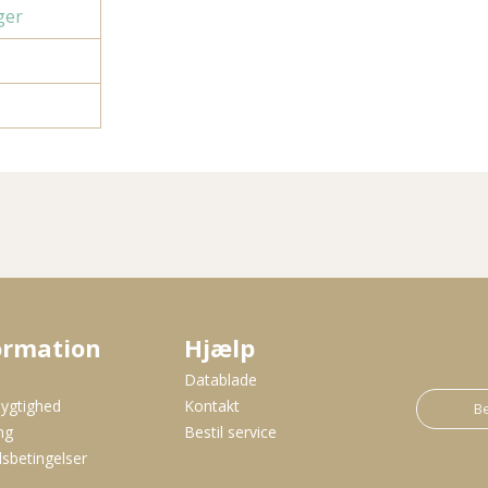
ger
ormation
Hjælp
s
Datablade
ygtighed
Kontakt
Be
ng
Bestil service
sbetingelser