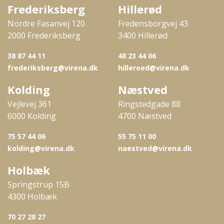
Frederiksberg
Hillerød
Nordre Fasanvej 120
Fredensborgvej 43
2000 Frederiksberg
3400 Hillerød
38 87 44 11
48 23 44 06
frederiksberg@virena.dk
hilleroed@virena.dk
Kolding
Næstved
Vejlevej 361
Ringstedgade 88
6000 Kolding
4700 Næstved
75 57 44 06
55 75 11 00
kolding@virena.dk
naestved@virena.dk
Holbæk
Springstrup 15B
4300 Holbæk
70 27 28 27