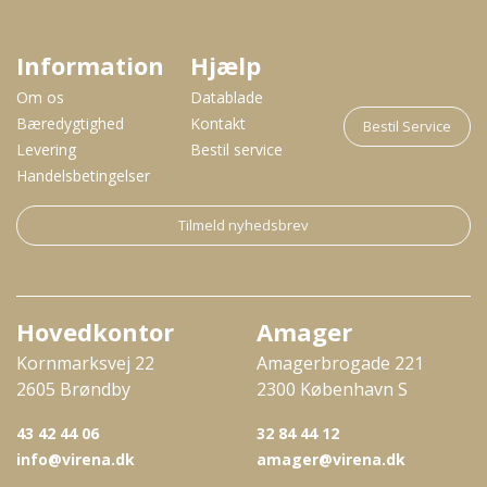
Information
Hjælp
Om os
Datablade
Bæredygtighed
Kontakt
Bestil Service
Levering
Bestil service
Handelsbetingelser
Tilmeld nyhedsbrev
Hovedkontor
Amager
Kornmarksvej 22
Amagerbrogade 221
2605 Brøndby
2300 København S
43 42 44 06
32 84 44 12
info@virena.dk
amager@virena.dk