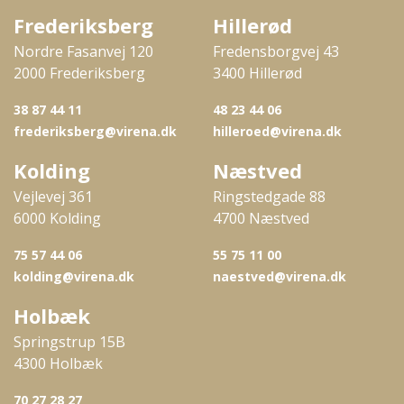
Frederiksberg
Hillerød
Nordre Fasanvej 120
Fredensborgvej 43
2000 Frederiksberg
3400 Hillerød
38 87 44 11
48 23 44 06
frederiksberg@virena.dk
hilleroed@virena.dk
Kolding
Næstved
Vejlevej 361
Ringstedgade 88
6000 Kolding
4700 Næstved
75 57 44 06
55 75 11 00
kolding@virena.dk
naestved@virena.dk
Holbæk
Springstrup 15B
4300 Holbæk
70 27 28 27