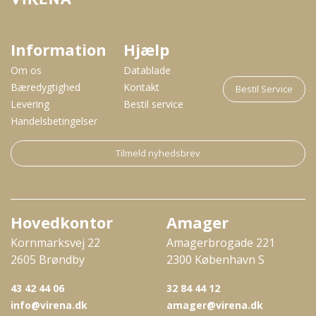
Information
Hjælp
Om os
Datablade
Bæredygtighed
Kontakt
Bestil Service
Levering
Bestil service
Handelsbetingelser
Tilmeld nyhedsbrev
Hovedkontor
Amager
Kornmarksvej 22
Amagerbrogade 221
2605 Brøndby
2300 København S
43 42 44 06
32 84 44 12
info@virena.dk
amager@virena.dk