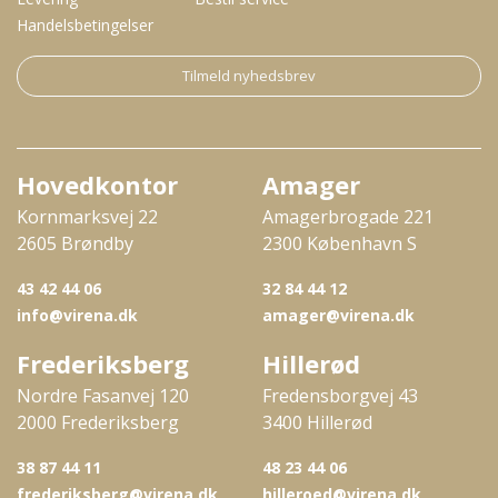
Handelsbetingelser
Tilmeld nyhedsbrev
Hovedkontor
Amager
Kornmarksvej 22
Amagerbrogade 221
2605 Brøndby
2300 København S
43 42 44 06
32 84 44 12
info@virena.dk
amager@virena.dk
Frederiksberg
Hillerød
Nordre Fasanvej 120
Fredensborgvej 43
2000 Frederiksberg
3400 Hillerød
38 87 44 11
48 23 44 06
frederiksberg@virena.dk
hilleroed@virena.dk