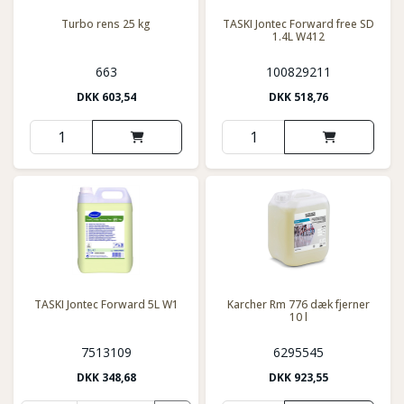
Turbo rens 25 kg
TASKI Jontec Forward free SD
1.4L W412
663
100829211
DKK
603,54
DKK
518,76
TASKI Jontec Forward 5L W1
Karcher Rm 776 dæk fjerner
10 l
7513109
6295545
DKK
348,68
DKK
923,55