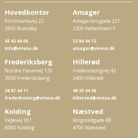
Hovedkontor
Amager
Kornmarksvej 22
Amagerbrogade 221
2605 Brøndby
2300 København S
43 42 44 06
32 84 44 12
info@virena.dk
amager@virena.dk
Frederiksberg
Hillerød
Nordre Fasanvej 120
Fredensborgvej 43
2000 Frederiksberg
3400 Hillerød
38 87 44 11
48 23 44 06
frederiksberg@virena.dk
hilleroed@virena.dk
Kolding
Næstved
Vejlevej 361
Ringstedgade 88
6000 Kolding
4700 Næstved