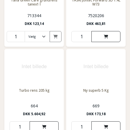
Tana Green Care grundrens
TASKI Jontec Forward SD 1.4L
tanex1 l
W73
713344
7520206
DKK
123,14
DKK
463,81
Turbo rens 205 kg
Ny superb 5 Kg
664
669
DKK
5.604,92
DKK
173,18