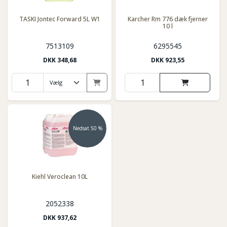
TASKI Jontec Forward 5L W1
Karcher Rm 776 dæk fjerner
10 l
7513109
6295545
DKK
348,68
DKK
923,55
Nedsat 50 %
Kiehl Veroclean 10L
2052338
DKK
937,62