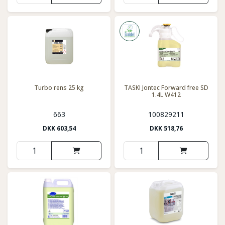
Turbo rens 25 kg
TASKI Jontec Forward free SD
1.4L W412
663
100829211
DKK
603,54
DKK
518,76