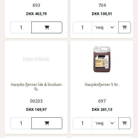
693
704
DKK
463,79
DKK
100,51
Harpiks fjerner lak & linolium
Harpiksfjerner 5 ltr.
5L
00203
697
DKK
169,97
DKK
261,13