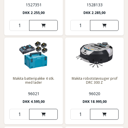
1527351
1528133
DKK
2.255,00
DKK
2.285,00
Makita batteripakke 4 stk.
Makita robotstøvsuger prof
med lader
DRC 300 Z
96021
96020
DKK
4.595,00
DKK
18.995,00