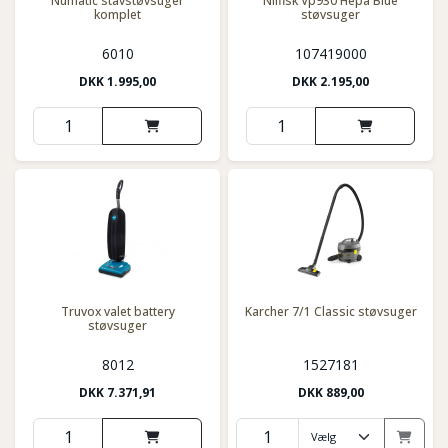
Numatic stavstøvsuger
Nilfisk Vp930 Hepa Blue
komplet
støvsuger
6010
107419000
DKK
1.995,00
DKK
2.195,00
Truvox valet battery
Karcher 7/1 Classic støvsuger
støvsuger
8012
1527181
DKK
7.371,91
DKK
889,00